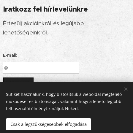
Iratkozz fel hírlevelünkre
Értesülj akcióinkról és legújabb
lehetőségeinkről.
E-mail:
Küldés
Sütiket használunk, hogy biztosítsuk a weboldal megfelelő
működését és biztonságát, valamint hogy a lehető legjobb
felhasználói élményt kínáljuk Neked.
Designed by
Szendvis.
Martinov
Lili.
Logo created by
Sütik
Csak a legszükségesebbek elfogadása