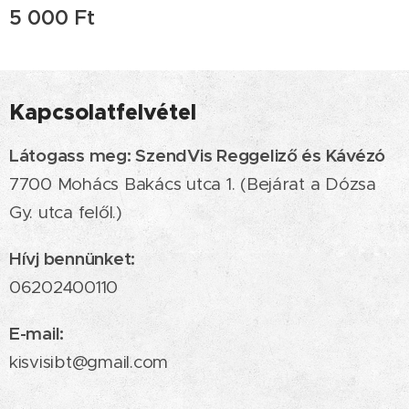
5 000
Ft
Kapcsolatfelvétel
Látogass meg: SzendVis Reggeliző és Kávézó
7700 Mohács Bakács utca 1. (Bejárat a Dózsa
Gy. utca felől.)
Hívj bennünket:
06202400110
E-mail:
kisvisibt@gmail.com