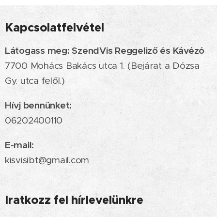
Kapcsolatfelvétel
Látogass meg: SzendVis Reggeliző és Kávézó
7700 Mohács Bakács utca 1. (Bejárat a Dózsa
Gy. utca felől.)
Hívj bennünket:
06202400110
E-mail:
kisvisibt@gmail.com
Iratkozz fel hírlevelünkre