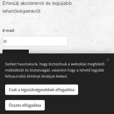
Értesülj akcióinkról és legújabb
lehetőségeinkről.
E-mail:
Küldés
Sütiket használunk, hogy biztosítsuk a weboldal megfelelő
működését és biztonságát, valamint hogy a lehető legjobb
felhasználói élményt kínáljuk Neked.
Designed by
Szendvis.
Martinov
Lili.
Logo created by
Sütik
Csak a legszükségesebbek elfogadása
Kosárba
Összes elfogadása